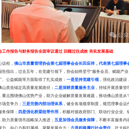
会工作报告与财务报告全面审议通过 回顾过往成效 夯实发展基础
心议程，
佛山市质量管理协会第七届理事会会长田应祥，代表第七届理事
报告指出，过去五年，在党建引领下，协会始终坚守“服务会员、赋能产业
广、公益赋能等方面取得了扎实成效：
一是坚持党建引领
，强化政治建设
佛山质造锚定高质量发展路径；
二是深耕质量服务主业
，持续开展质量管
，重点围绕佛山优势产业，助力企业破解质量发展难题，推动佛山质造从“制
市场竞争力；
三是完善内部治理体系
，健全各项规章制度，规范理事会运
服务保障；
四是强化桥梁纽带作用
，积极对接政府部门、联动行业企业、
，助力质量强市战略深入推进；
五是加强会员服务保障
，不断丰富服务内
聚力、向心力和归属感，凝聚发展合力；
六是积极履行社会责任
，壮大科