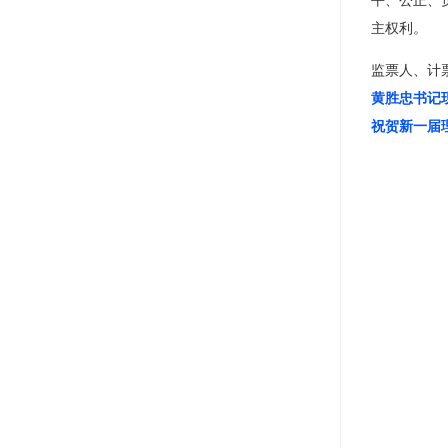
主权利。
监票人、计
黄胜忠书记
祝贺新一届