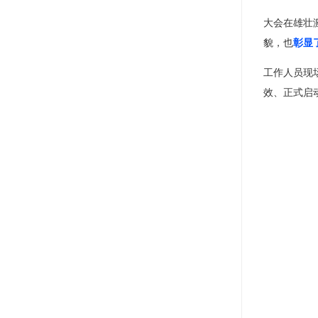
大会在雄壮
貌，也
彰显
工作人员现
效、正式启